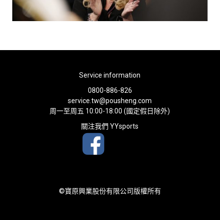
Service information
0800-886-826
service.tw@pousheng.com
周一至周五 10:00-18:00 (國定假日除外)
關注我們 YYsports
©寶原興業股份有限公司版權所有