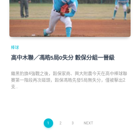
棒球
高中木聯／馮皓5局0失分 穀保分組一晉級
繼黑豹旗4強戰之後，穀保家商、興大附農今天在高中棒球聯
賽第一階段再次碰頭，穀保馮皓先發5局無失分，僅被擊出2
支…
文
1
2
3
NEXT